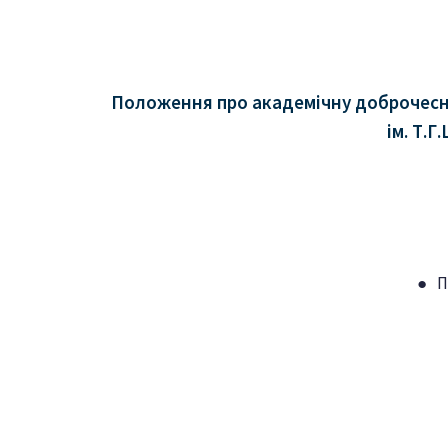
Положення про академічну доброчесніс
ім. Т.
● П