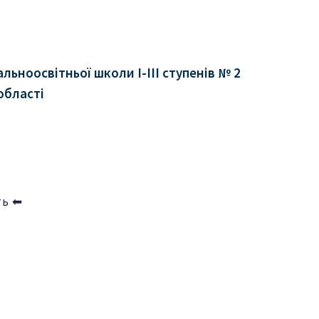
ьноосвітньої школи І-ІІІ ступенів № 2
області
ть ⬅