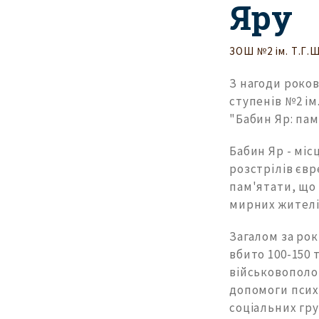
Яру
ЗОШ №2 ім. Т.Г.
З нагоди роков
ступенів №2 ім
"Бабин Яр: пам'
Бабин Яр - міс
розстрілів євр
пам'ятати, що 
мирних жителі
Загалом за рок
вбито 100-150 
військовополон
допомоги псих
соціальних гру