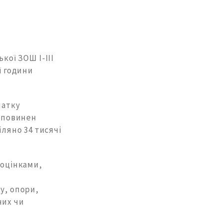
кої ЗОШ І-ІІІ
ї години
чатку
с повинен
іляно 34 тисячі
 оцінками,
у, опори,
них чи