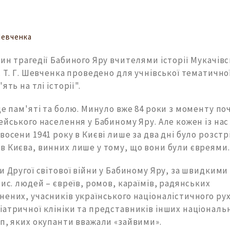
Шевченка
ин трагедії Бабиного Яру вчителями історії Мукачівсь
. Т. Г. Шевченка проведено для учнівської тематично
ять на тлі історії".
це пам'яті та болю. Минуло вже 84 роки з моменту по
ейського населення у Бабиному Яру. Але кожен із на
восени 1941 року в Києві лише за два дні було розстр
в Києва, винних лише у тому, що вони були євреями.
и Другої світової війни у ​​Бабиному Яру, за швидкими
тис. людей – євреїв, ромов, караїмів, радянських
ених, учасників українського націоналістичного рух
іатричної клініки та представників інших національ
п, яких окупанти вважали «зайвими».