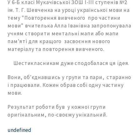
У 6-Б класі Мукачівської ЗОШ І-ІІІ ступенів №2
ім. Т. Г. Шевченка на уроці української мови на
тему "Повторення вивченого про частини
мови" вчителька Алла Іванівна запропонувала
учням створити ментальні мапи або мапи
пам'яті для кращого засвоєння нового
матеріалу та повторення вивченого.
Шестикласникам дуже сподобалася ця ідея.
Вони, об'єднавшись у групи та пари, старанно
і працювали. Кожен обрав собі одну частину
мови.
Результат роботи був у кожної групи
оригінальним, по-своєму унікальний.
undefined