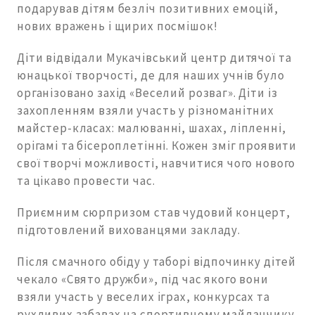
подарував дітям безліч позитивних емоцій,
нових вражень і щирих посмішок!
Діти відвідали Мукачівський центр дитячої та
юнацької творчості, де для наших учнів було
організовано захід «Веселий розваг». Діти із
захопленням взяли участь у різноманітних
майстер-класах: малюванні, шахах, ліпленні,
орігамі та бісероплетінні. Кожен зміг проявити
свої творчі можливості, навчитися чого нового
та цікаво провести час.
Приємним сюрпризом став чудовий концерт,
підготовлений вихованцями закладу.
Після смачного обіду у таборі відпочинку дітей
чекало «Свято дружби», під час якого вони
взяли участь у веселих іграх, конкурсах та
рухливих забавах на спортивному майданчику.