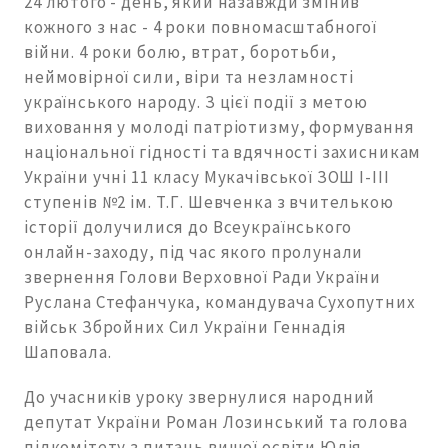
24 лютого - день, який назавжди змінив
кожного з нас - 4 роки повномасштабногої
війни. 4 роки болю, втрат, боротьби,
неймовірної сили, віри та незламності
українського народу. З цієї події з метою
виховання у молоді патріотизму, формування
національної гідності та вдячності захисникам
України учні 11 класу Мукачівської ЗОШ І-ІІІ
ступенів №2 ім. Т.Г. Шевченка з вчителькою
історії долучилися до Всеукраїнського
онлайн-заходу, під час якого пролунали
звернення Голови Верховної Ради України
Руслана Стефанчука, командувача Сухопутних
військ Збройних Сил України Геннадія
Шаповала.
До учасників уроку звернулися народний
депутат України Роман Лозинський та голова
підкомітету з питань вищої освіти Юлія