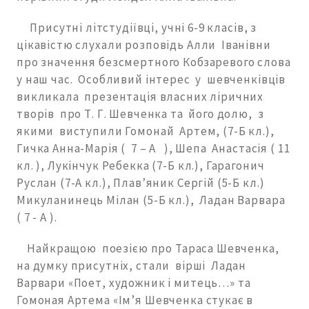
Присутні літстудіївці, учні 6-9 класів, з
цікавістю слухали розповідь Алли Іванівни
про значення безсмертного Кобзаревого слова
у наш час. Особливий інтерес у шевченківців
викликала презентація власних ліричних
творів про Т. Г. Шевченка та його долю, з
якими виступили Гомонай Артем, (7-Б кл.),
Гичка Анна-Марія ( 7 – А ), Шепа Анастасія ( 11
кл. ), Лукінчук Ребекка (7-Б кл.), Гарагонич
Руслан (7-А кл.), Плав’яник Сергій (5-Б кл.)
Микуланинець Мілан (5-Б кл.), Ладан Варвара
( 7 - А ).
Найкращою поезією про Тараса Шевченка,
на думку присутніх, стали вірші Ладан
Варвари «Поет, художник і митець…» та
Гомоная Артема «Ім’я Шевченка стукає в