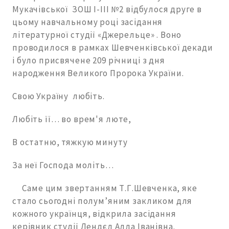
Мукачівської ЗОШ І-ІІІ №2 відбулося друге в
цьому навчальному році засідання
літературної студії «Джерельце» . Воно
проводилося в рамках Шевченківської декади
і було присвячене 209 річниці з дня
народження Великого Пророка України.
Свою Україну любіть.
Любіть її… во врем'я люте,
В остатню, тяжкую минуту
За неї Господа моліть…
Саме цим звертанням Т.Г.Шевченка, яке
стало сьогодні полум’яним закликом для
кожного українця, відкрила засідання
керівник студії Лендєл Алла Іванівна.