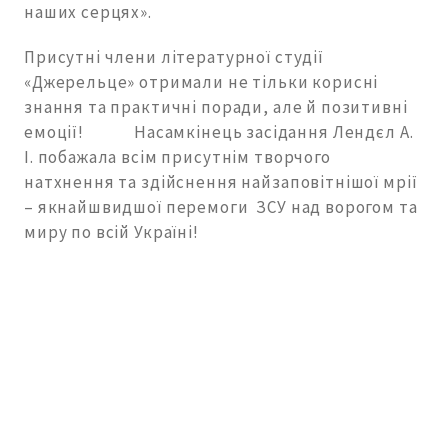
наших серцях».
Присутні члени літературної студії
«Джерельце» отримали не тільки корисні
знання та практичні поради, але й позитивні
емоції! Насамкінець засідання Лендєл А.
І. побажала всім присутнім творчого
натхнення та здійснення найзаповітнішої мрії
– якнайшвидшої перемоги ЗСУ над ворогом та
миру по всій Україні!