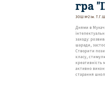
гра "
ЗОШ №2 ім. Т.Г.
Днями в Мукачі
інтелектуальни
заходу: розвив
шаради, застос
Створити пози
класу, стимул
креативність м
активно викону
старання школ