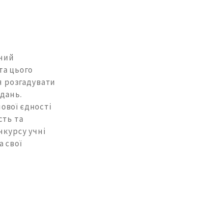
ений
та цього
я розгадувати
вдань.
ової єдності
сть та
нкурсу учні
 свої