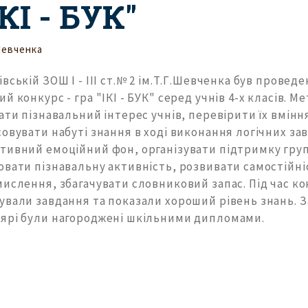
ІКІ - БУК"
Шевченка
вській ЗОШ І - ІІІ ст.№ 2 ім.Т.Г.Шевченка був провед
й конкурс - гра "ІКІ - БУК" серед учнів 4-х класів. Ме
ати пізнавальний інтерес учнів, перевірити їх вмінн
овувати набуті знання в ході виконання логічних за
тивний емоційний фон, організувати підтримку груп
ювати пізнавальну активність, розвивати самостійні
ислення, збагачувати словниковий запас. Під час ко
вали завдання та показали хороший рівень знань. За
ярі були нагороджені шкільними дипломами.