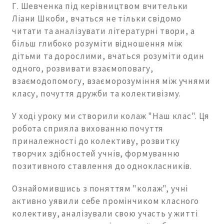
Г. Шевченка під керівництвом вчительки
Ліани Шкоби, вчаться не тільки свідомо
читати та аналізувати літературні твори, а
більш глибоко розуміти відношення між
дітьми та дорослими, вчаться розуміти один
одного, розвивати взаємоповагу,
взаємодопомогу, взаєморозуміння між учнями
класу, почуття дружби та колективізму.
У ході уроку ми створили колаж "Наш клас". Ця
робота сприяла вихованню почуття
приналежності до колективу, розвитку
творчих здібностей учнів, формуванню
позитивного ставлення до однокласників.
Ознайомившись з поняттям "колаж", учні
активно уявили себе промінчиком класного
колективу, аналізували свою участь у житті