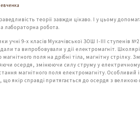
Шевченка
аведливість теорії завжди цікаво. І у цьому допомаг
а лабораторна робота.
 учні 9-х класів Мукачівської ЗОШ І-ІІІ ступенів №2 і
дали та випробовували у дії електромагніт. Школярі
 магнітного поля на дрібні тіла, магнітну стрілку. 
ляючи осердя, змінюючи силу струму у електричному
стання магнітного поля електромагніту. Особливий 
 що якір справді притягається до осердя з великою