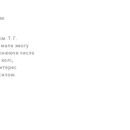
ає
м. Т. Г.
 мали змогу
Змінюючи число
 колі,
інтерес
 силою.