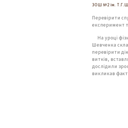
ЗОШ №2 ім. Т.Г.
Перевірити спр
експеримент т
На уроці фізики
Шевченка скла
перевірити дію
витків, встав
дослідили зро
викликав факт,