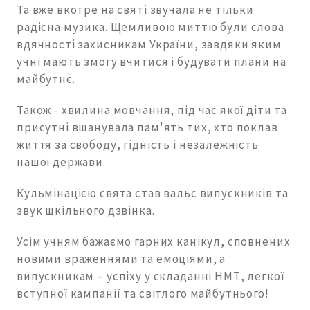
Та вже вкотре на святі звучала не тільки
радісна музика. Щемливою миттю були слова
вдячності захисникам України, завдяки яким
учні мають змогу вчитися і будувати плани на
майбутнє.
Також - хвилина мовчання, під час якої діти та
присутні вшанувала пам'ять тих, хто поклав
життя за свободу, гідність і незалежність
нашої держави.
Кульмінацією свята став вальс випускників та
звук шкільного дзвінка.
Усім учням бажаємо гарних канікул, сповнених
новими враженнями та емоціями, а
випускникам – успіху у складанні НМТ, легкої
вступної кампанії та світлого майбутнього!