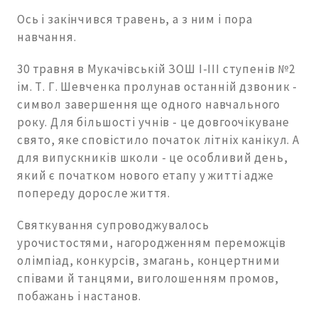
Ось і закінчився травень, а з ним і пора
навчання.
30 травня в Мукачівській ЗОШ І-ІІІ ступенів №2
ім. Т. Г. Шевченка пролунав останній дзвоник -
символ завершення ще одного навчального
року. Для більшості учнів - це довгоочікуване
свято, яке сповістило початок літніх канікул. А
для випускників школи - це особливий день,
який є початком нового етапу у житті адже
попереду доросле життя.
Святкування супроводжувалось
урочистостями, нагородженням переможців
олімпіад, конкурсів, змагань, концертними
співами й танцями, виголошенням промов,
побажань і настанов.