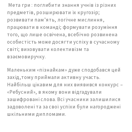
Мета гри : поглибити знання учнів із різних
предметів, розширювати їх кругозір;
розвивати пам’ять, логічне мислиння,
працювати в команді; формувати розуміння
того, що лише освічена, всебічно розвинена
особистість може досягти успіху в сучасному
світі; виховувати колективізм та
взаємовиручку.
Маленьким «пізнайкам» дуже сподобався цей
захід,тому приймали активну участь.
Найбільш цікавим для них виявився конкурс –
«Ребусний», в якому вони відгадували
зашифровані слова. Всі учасники залишилися
задоволені та за свої успіхи були нагороджені
шкільними дипломами.