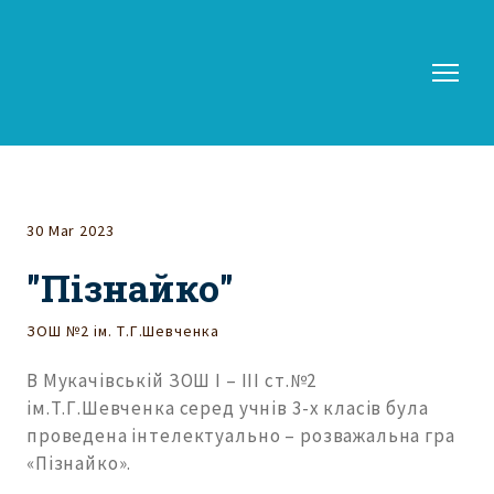
30 Mar 2023
"Пізнайко"
ЗОШ №2 ім. Т.Г.Шевченка
В Мукачівській ЗОШ І – ІІІ ст.№2
ім.Т.Г.Шевченка серед учнів 3-х класів була
проведена інтелектуально – розважальна гра
«Пізнайко».