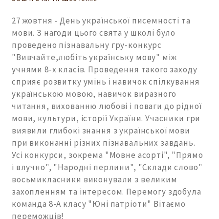
27 жовтня - День української писемності та
мови. З нагоди цього свята у школі було
проведено пізнавальну гру-конкурс
"Вивчайте,любіть українську мову" між
учнями 8-х класів. Проведення такого заходу
сприяє розвитку умінь і навичок спілкування
українською мовою, навичок виразного
читання, вихованню любові і поваги до рідної
мови, культури, історії України. Учасники гри
виявили глибокі знання з української мови
при виконанні різних пізнавальних завдань.
Усі конкурси, зокрема "Мовне асорті", "Прямо
і влучно", "Народні перлини", "Склади слово"
восьмикласники виконували з великим
захопленням та інтересом. Перемогу здобула
команда 8-А класу "Юні патріоти" Вітаємо
переможців!