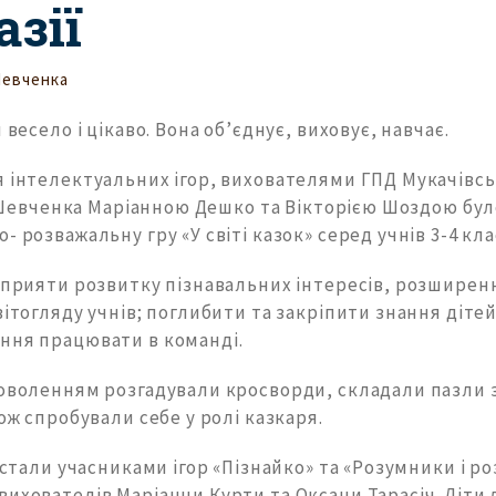
зії
Шевченка
 весело і цікаво. Вона обʼєднує, виховує, навчає.
 інтелектуальних ігор, вихователями ГПД Мукачівськ
Г. Шевченка Маріанною Дешко та Вікторією Шоздою бу
- розважальну гру «У світі казок» серед учнів 3-4 кла
 сприяти розвитку пізнавальних інтересів, розширен
вітогляду учнів; поглибити та закріпити знання дітей
ння працювати в команді.
доволенням розгадували кросворди, складали пазли 
кож спробували себе у ролі казкаря.
в стали учасниками ігор «Пізнайко» та «Розумники і р
ихователів Маріанни Курти та Оксани Тарасіч. Діти