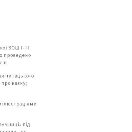
ої ЗОШ І-ІІІ
ло проведено
сів.
ня читацького
 про казку;
з ілюстраціями
озумниці» під
 довели, що