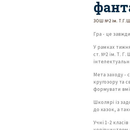
фанта
ЗОШ №2 ім. Т.Г.
Гра - це завжди
У рамках тижня
ст. №2 ім. Т. 
інтелектуально
Мета заходу -
кругозору та с
формувати вмі
Школярі із за
до казок, а та
Учні 1-2 класі
керівництвом в