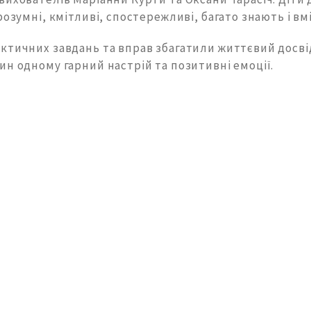
розумні, кмітливі, спостережливі, багато знають і вм
тичних завдань та вправ збагатили життєвий досвід
н одному гарний настрій та позитивні емоції.