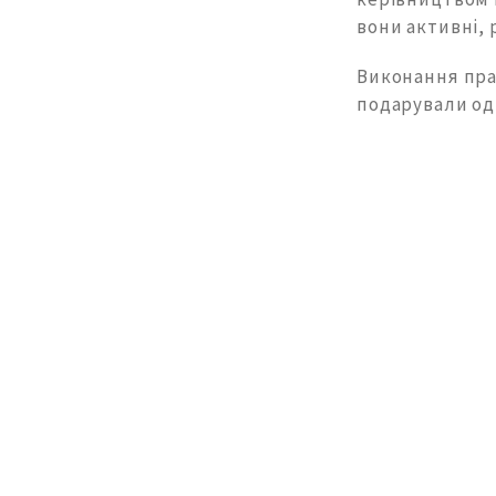
вони активні, 
Виконання прак
подарували оди