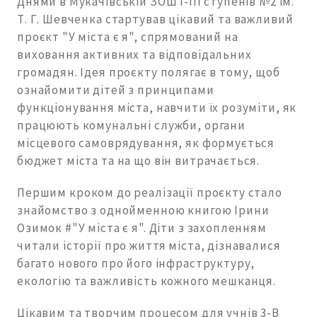
Днями в Мукачівській ЗОШ І-ІІІ ступенів №2 ім.
Т. Г. Шевченка стартував цікавий та важливий
проєкт "У міста є я", спрямований на
виховання активних та відповідальних
громадян. Ідея проєкту полягає в тому, щоб
ознайомити дітей з принципами
функціонування міста, навчити їх розуміти, як
працюють комунальні служби, органи
місцевого самоврядування, як формується
бюджет міста та на що він витрачається.
Першим кроком до реалізації проєкту стало
знайомство з однойменною книгою Ірини
Озимок #"У міста є я". Діти з захопленням
читали історії про життя міста, дізнавалися
багато нового про його інфраструктуру,
екологію та важливість кожного мешканця.
Цікавим та творчим процесом для учнів 3-В