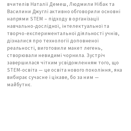
вчителів Наталії Демеш, Людмили Нібак та
Василини Джуглі активно обговорили основні
напрями STEM – підходу в організації
навчально-дослідної, інтелектуальної та
творчо-експериментальної діяльності учнів,
дізналися про технології доповненої
реальності, виготовили макет легень,
створювали невидимі чорнила. Зустріч
завершилася чітким усвідомленням того, що
STEM-освіта — це освіта нового покоління, яка
вибирає сучасне і цікаве, бо за ним —
майбутнє.