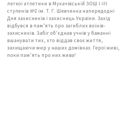
легкої атлетики в Мукачівській ЗОШ І-ІІІ
ступенів №2 ім. Т. Г. Шевченка напередодні
Дня захисників і захисниць України. Захід
відбувся в пам’ять про загиблих воїнів-
захисників. Забіг об'єднав учнів у бажанні
вшанувати тих, хто віддав своє життя,
захищаючи мир у наших домівках. Герої живі,
поки пам'ять про них жива!