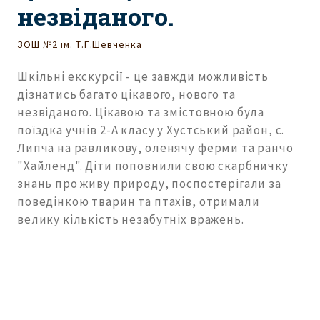
незвіданого.
ЗОШ №2 ім. Т.Г.Шевченка
Шкільні екскурсії - це завжди можливість
дізнатись багато цікавого, нового та
незвіданого. Цікавою та змістовною була
поїздка учнів 2-А класу у Хустський район, с.
Липча на равликову, оленячу ферми та ранчо
"Хайленд". Діти поповнили свою скарбничку
знань про живу природу, поспостерігали за
поведінкою тварин та птахів, отримали
велику кількість незабутніх вражень.