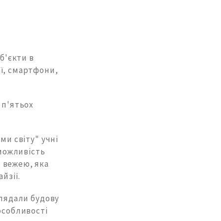
об'єкти в
ї, смартфони,
 п'ятьох
ми світу" учні
 можливість
 вежею, яка
йзії.
глядали будову
особливості