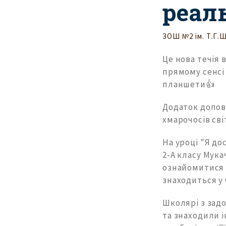
реал
ЗОШ №2 ім. Т.Г.
Це нова течія 
прямому сенсі
планшети👍
Додаток доповн
хмарочосів сві
На уроці "Я до
2-А класу Мука
ознайомитися 
знаходиться у 
Школярі з задо
та знаходили і