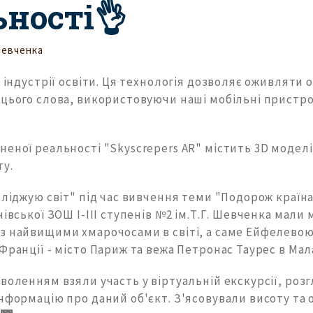
ьності👌
Шевченка
в індустрії освіти. Ця технологія дозволяє оживляти 
 цього слова, використовуючи наші мобільні пристро
еної реальності "Skyscrepers AR" містить 3D моделі
ту.
сліджую світ" під час вивчення теми "Подорож країна
чівської ЗОШ І-ІІІ ступенів №2 ім.Т.Г. Шевченка мали
з найвищими хмарочосами в світі, а саме Ейфелевою
Франції - місто Париж та вежа Петронас Таурес в Мала
воленням взяли участь у віртуальній екскурсії, роз
нформацію про даний об'єкт. З'ясовували висоту та 