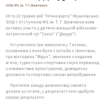
ЗОШ №2 ім. Т.Г.Шевченка
10 та 13 травня рій "Нічна варта" Мукачівської
ЗОШ І-ІІІ ступенів №2 ім. Т. Г. Шевченка взяв
активну участь у дитячо-юнацькій військово-
патріотичній грі "Сокіл" ("Джура").
Усі учасники гри змагалися у 7 етапах,
основними з яких були стрільба з гвинтівки,
гра-вікторина "Відун", змагання з кидання
м'яча, туристсько-спортивна смуга перешкод
з елементами орієнтування, домедична
допомога та спортивні силові випробування.
Протягом заходу шевченківці завзято
долали усі етапи, у результаті чого здобули
хороші результати.