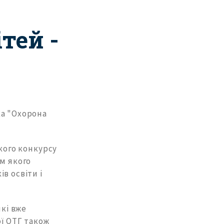
тей -
ка "Охорона
кого конкурсу
ом якого
в освіти і
які вже
ої ОТГ також