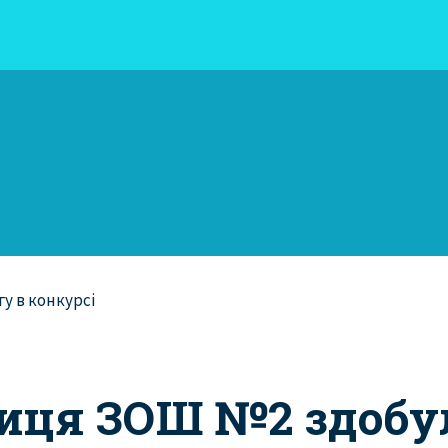
иця ЗОШ №2 здобу