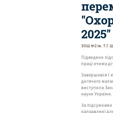
пере
"Охор
2025"
ЗОШ №2 ім. Т.Г.
Підведено під
праці очима ді
Завершився І е
дитячого малюн
виступила Зака
науки України.
За підсумками 
направлені для