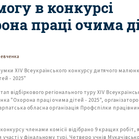
могу в конкурсі
она праці очима ді
Шевченка
сумки XIV Всеукраїнського конкурсу дитячого малюн
тей - 2025"
тап відбіркового регіонального туру XIV Всеукраїнсь
ка "Охорона праці очима дітей - 2025", організатор
рпатська обласна організація Профспілки працівникі
конкурсу членами комісії відібрано 9 кращих робіт, 
 участі у фінальному турі. Четверо учнів Мукачівськ