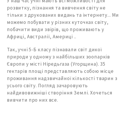
У наш час учні мають всі можливості для
розвитку, пізнання та вивчення світу не
тільки з друкованих видань та інтернету... Ми
можемо побувати у різних куточках світу,
побачити види звірів, що проживають у
Африці, Австралії, Америці ..
Так, учні 5-Б класу пізнавали світ дикої
природи у одному з найбільших зоопарків
Європи у місті Ніредьгаза (Угорщина). 35
гектарів площі представляють собою місце
проживання надзвичайної кількості тварин з
усього світу. Погляд зачаровують
найдивовижніші створіння Землі. Хочеться
вивчити про них все.