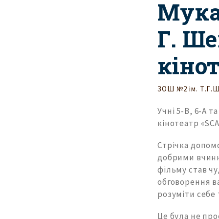
Мука
Г. Ш
кіно
ЗОШ №2 ім. Т.Г.
Учні 5-В, 6-А т
кінотеатр «SCA
Стрічка допом
добрими вчинк
фільму став чу
обговорення в
розуміти себе 
Це була не пр