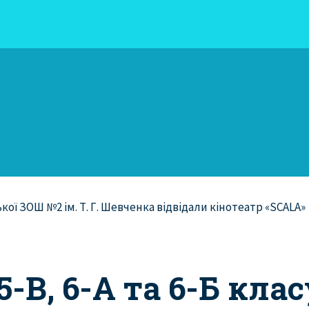
5-В, 6-А та 6-Б кла