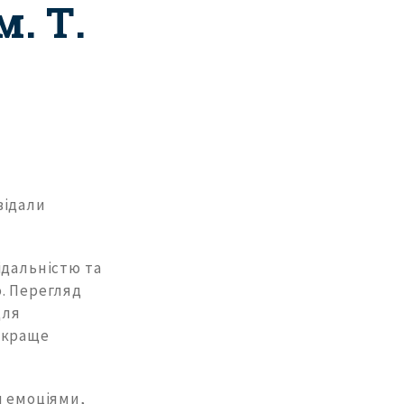
. Т.
двідали
ідальністю та
. Перегляд
для
 краще
и емоціями,