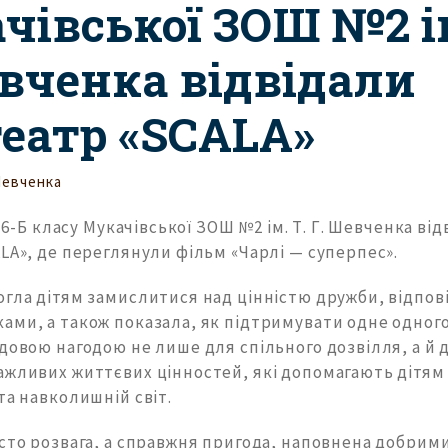
чівської ЗОШ №2 ім
евченка відвідали
театр «SCALA»
Шевченка
а 6-Б класу Мукачівської ЗОШ №2 ім. Т. Г. Шевченка ві
LA», де переглянули фільм «Чарлі — суперпес».
огла дітям замислитися над цінністю дружби, відпов
ами, а також показала, як підтримувати одне одного
довою нагодою не лише для спільного дозвілля, а й 
ажливих життєвих цінностей, які допомагають дітям
та навколишній світ.
осто розвага, а справжня пригода, наповнена добрим