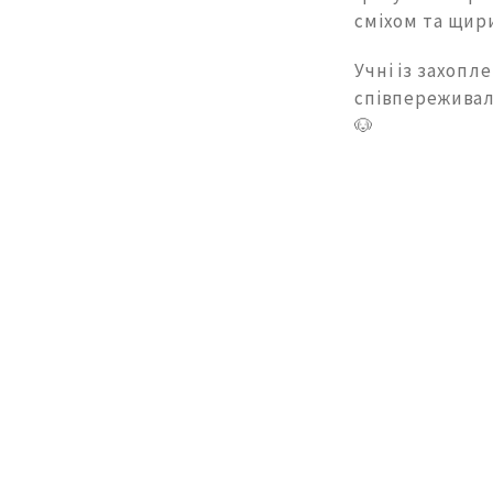
сміхом та щи
Учні із захоп
співпереживал
🐶