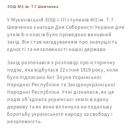
ЗОШ №2 ім. Т.Г.Шевченка
У Мукачівській ЗОШ І-ІІІ ступенів №2 ім. Т. Г.
Шевченка з нагоди Дня Соборності України для
учнів 8-х класів було проведено виховний
захід. Він став нагадуванням про значущість
єдності та незалежності нашої держави.
Захід розпочався з розповіді про історичну
подію, яка відбулася 22 січня 1919 року, коли
було підписано Акт Злуки Української
Народної Республіки та Західноукраїнської
Народної Республіки. Учні дізналися, як ця
подія об’єднала українські землі в єдину
державу та як вона вплинула на подальшу
боротьбу українського народу за свободу і
незалежність.