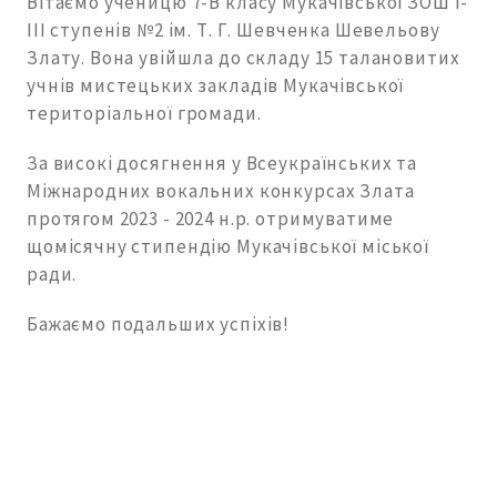
Вітаємо ученицю 7-В класу Мукачівської ЗОШ І-
ІІІ ступенів №2 ім. Т. Г. Шевченка Шевельову
Злату. Вона увійшла до складу 15 талановитих
учнів мистецьких закладів Мукачівської
територіальної громади.
За високі досягнення у Всеукраїнських та
Міжнародних вокальних конкурсах Злата
протягом 2023 - 2024 н.р. отримуватиме
щомісячну стипендію Мукачівської міської
ради.
Бажаємо подальших успіхів!