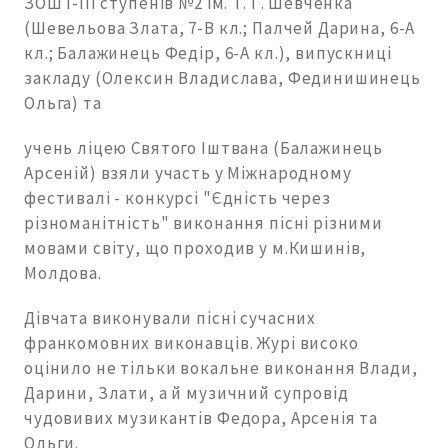
ЗОШ І-ІІІ ступенів №2 ім. Т. Г. Шевченка
(Шевельова Злата, 7-В кл.; Палчей Дарина, 6-А
кл.; Балажинець Федір, 6-А кл.), випускниці
закладу (Олексин Владислава, Фединишинець
Ольга) та
учень ліцею Святого Іштвана (Балажинець
Арсеній) взяли участь у Міжнародному
фестивалі - конкурсі "Єдність через
різноманітність" виконання пісні різними
мовами світу, що проходив у м.Кишинів,
Молдова.
Дівчата виконували пісні сучасних
франкомовних виконавців. Журі високо
оцінило не тільки вокальне виконання Влади,
Дарини, Злати, а й музичний супровід
чудовивих музикантів Федора, Арсенія та
Ольги.