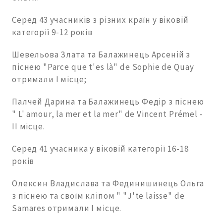
Серед 43 учасників з різних країн у віковій
категорії 9-12 років
Шевельова Злата та Балажинець Арсеній з
піснею "Parce que t'es là" de Sophie de Quay
отримали І місце;
Палчей Дарина та Балажинець Федір з піснею
" L' amour, la mer et la mer" de Vincent Prémel -
ІІ місце.
Серед 41 учасника у віковій категорії 16-18
років
Олексин Владислава та Фединишинець Ольга
з піснею та своїм кліпом " "J'te laisse" de
Samares отримали І місце.