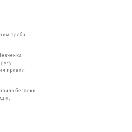
 ним треба
 Шевченка
 руху
ня правил
правила безпеки
дія,