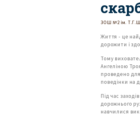
скар
ЗОШ №2 ім. Т.Г.
Життя - це най
дорожити і здо
Тому виховател
Ангеліною Тро
проведено для
поведінки на д
Під час заході
дорожнього рух
навчилися вик