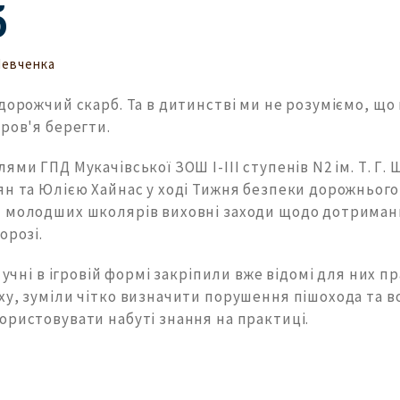
б
Шевченка
дорожчий скарб. Та в дитинстві ми не розуміємо, що
ров'я берегти.
ями ГПД Мукачівської ЗОШ І-ІІІ ступенів N2 ім. Т. Г.
ян та Юлією Хайнас у ході Тижня безпеки дорожнього
 молодших школярів виховні заходи щодо дотриман
орозі.
в учні в ігровій формі закріпили вже відомі для них 
у, зуміли чітко визначити порушення пішохода та во
ористовувати набуті знання на практиці.