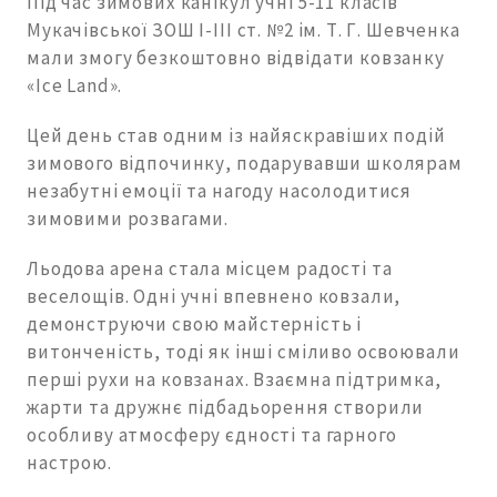
Під час зимових канікул учні 5-11 класів
Мукачівської ЗОШ І-ІІІ ст. №2 ім. Т. Г. Шевченка
мали змогу безкоштовно відвідати ковзанку
«Ice Land».
Цей день став одним із найяскравіших подій
зимового відпочинку, подарувавши школярам
незабутні емоції та нагоду насолодитися
зимовими розвагами.
Льодова арена стала місцем радості та
веселощів. Одні учні впевнено ковзали,
демонструючи свою майстерність і
витонченість, тоді як інші сміливо освоювали
перші рухи на ковзанах. Взаємна підтримка,
жарти та дружнє підбадьорення створили
особливу атмосферу єдності та гарного
настрою.